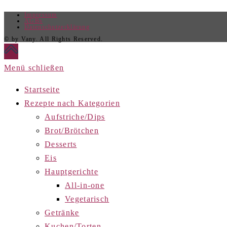
Impressum
AGBs
Datenschutzerklärung
© by Vany. All Rights Reserved.
Menü schließen
Startseite
Rezepte nach Kategorien
Aufstriche/Dips
Brot/Brötchen
Desserts
Eis
Hauptgerichte
All-in-one
Vegetarisch
Getränke
Kuchen/Torten