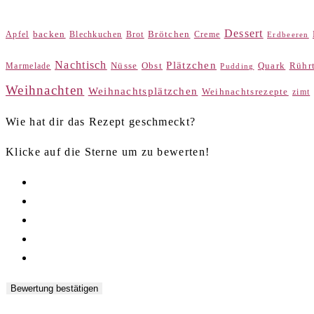
Dessert
backen
Blechkuchen
Brot
Brötchen
Creme
Apfel
Erdbeeren
Nachtisch
Plätzchen
Obst
Quark
Rühr
Marmelade
Nüsse
Pudding
Weihnachten
Weihnachtsplätzchen
Weihnachtsrezepte
zimt
Wie hat dir das Rezept geschmeckt?
Klicke auf die Sterne um zu bewerten!
Bewertung bestätigen