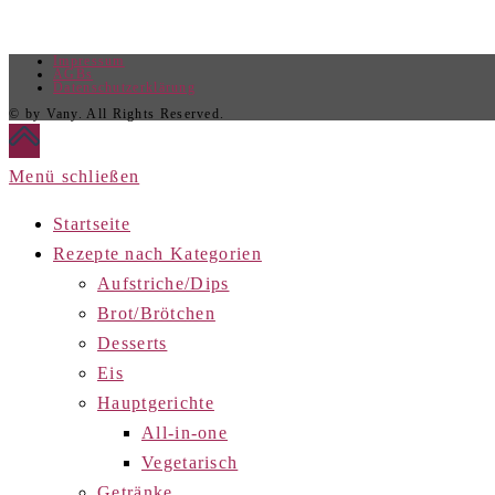
Impressum
AGBs
Datenschutzerklärung
© by Vany. All Rights Reserved.
Menü schließen
Startseite
Rezepte nach Kategorien
Aufstriche/Dips
Brot/Brötchen
Desserts
Eis
Hauptgerichte
All-in-one
Vegetarisch
Getränke