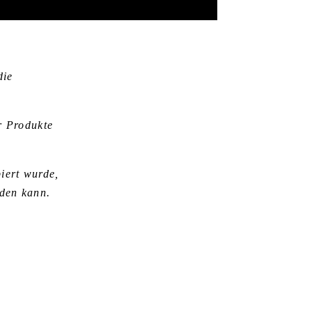
die
r Produkte
iert wurde,
rden kann.